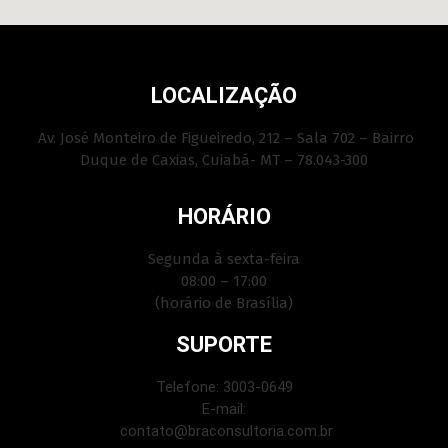
LOCALIZAÇÃO
Av. José Monteiro de Figueiredo, 212 – Sala 702 – Bairro
Duque de Caxias, Cuiabá- MT – 78.043-300
HORÁRIO
Segunda à sexta-feira
08:00 – 17:00
(horário de Brasília)
SUPORTE
Telefone: 3003-0649
E-mail:
contato@braconsultoria.com.br